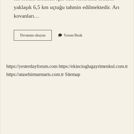
yaklaşık 6,5 km uçtuğu tahmin edilmektedir. Arı
kovanları…
Arı
Devamını okuyun
Yorum Bırak
Bal
Almak
Için
Kaç
Km
https://yesterdayforum.com
https://ekincioglugayrimenkul.com.tr
Uzağa
Gider
https://atasehirmarmaris.com.tr
Sitemap