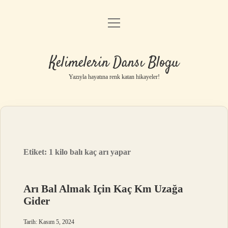
menüyü
Anasayfa
aç
Gizlilik Politikası
Kelimelerin Dansı Blogu
Yasal Uyarı
Yazıyla hayatına renk katan hikayeler!
Hakkımızda
Etiket:
1 kilo balı kaç arı yapar
Arı Bal Almak Için Kaç Km Uzağa
Gider
Tarih: Kasım 5, 2024