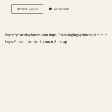
Venüs
Devamını okuyun
Yorum Bırak
De
1
Yıl
Kaç
Gün
https://yesterdayforum.com
https://ekincioglugayrimenkul.com.tr
https://atasehirmarmaris.com.tr
Sitemap