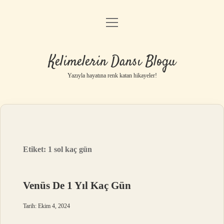
menüyü
Anasayfa
aç
Gizlilik Politikası
Kelimelerin Dansı Blogu
Yasal Uyarı
Yazıyla hayatına renk katan hikayeler!
Hakkımızda
Etiket:
1 sol kaç gün
Venüs De 1 Yıl Kaç Gün
Tarih: Ekim 4, 2024