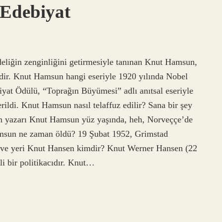
Edebiyat
liğin zenginliğini getirmesiyle tanınan Knut Hamsun,
idir. Knut Hamsun hangi eseriyle 1920 yılında Nobel
yat Ödülü, “Toprağın Büyümesi” adlı anıtsal eseriyle
ldi. Knut Hamsun nasıl telaffuz edilir? Sana bir şey
ın yazarı Knut Hamsun yüz yaşında, heh, Norveççe’de
amsun ne zaman öldü? 19 Şubat 1952, Grimstad
 ve yeri Knut Hansen kimdir? Knut Werner Hansen (22
i bir politikacıdır. Knut…