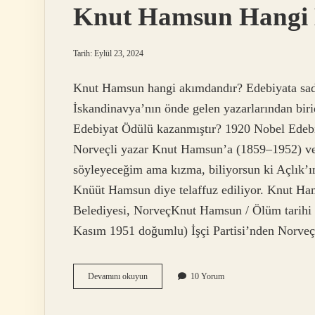
Knut Hamsun Hangi 
Tarih: Eylül 23, 2024
Knut Hamsun hangi akımdandır? Edebiyata sade
İskandinavya’nın önde gelen yazarlarından bir
Edebiyat Ödülü kazanmıştır? 1920 Nobel Edebi
Norveçli yazar Knut Hamsun’a (1859–1952) veri
söyleyeceğim ama kızma, biliyorsun ki Açlık’
Knüüt Hamsun diye telaffuz ediliyor. Knut H
Belediyesi, NorveçKnut Hamsun / Ölüm tarihi
Kasım 1951 doğumlu) İşçi Partisi’nden Norveçl
Knut
Devamını okuyun
10 Yorum
Hamsun
Hangi
Edebiyat