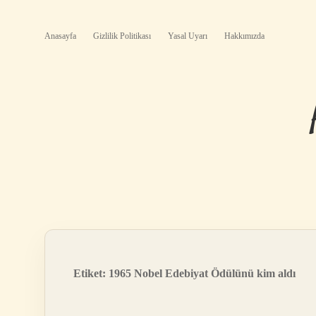
Anasayfa
Gizlilik Politikası
Yasal Uyarı
Hakkımızda
Etiket:
1965 Nobel Edebiyat Ödülünü kim aldı