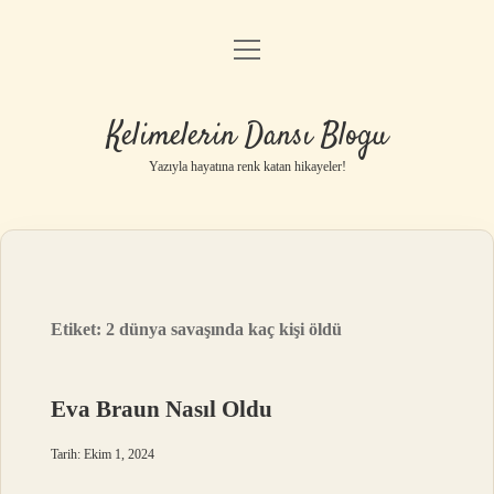
menüyü
Anasayfa
aç
Gizlilik Politikası
Kelimelerin Dansı Blogu
Yasal Uyarı
Yazıyla hayatına renk katan hikayeler!
Hakkımızda
Etiket:
2 dünya savaşında kaç kişi öldü
Eva Braun Nasıl Oldu
Tarih: Ekim 1, 2024