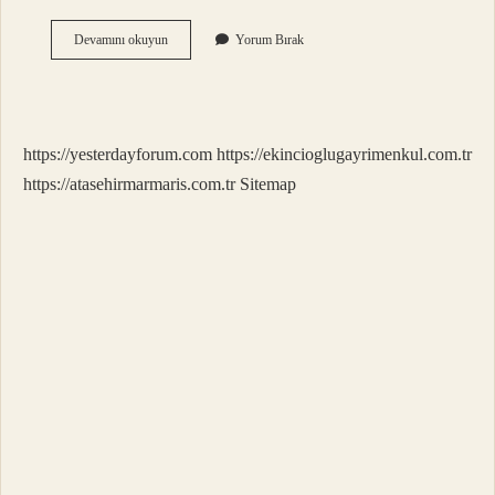
Eva
Devamını okuyun
Yorum Bırak
Braun
Nasıl
Oldu
https://yesterdayforum.com
https://ekincioglugayrimenkul.com.tr
https://atasehirmarmaris.com.tr
Sitemap