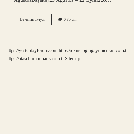
AğustosBaşak♍︎23 Ağustos – 22 Eylül228…
23
Devamını okuyun
6 Yorum
Temmuz
Hangi
Burç
Olur
https://yesterdayforum.com
https://ekincioglugayrimenkul.com.tr
https://atasehirmarmaris.com.tr
Sitemap