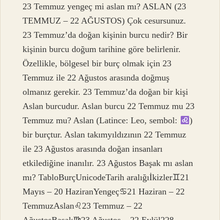
23 Temmuz yengeç mi aslan mı? ASLAN (23
TEMMUZ – 22 AĞUSTOS) Çok cesursunuz.
23 Temmuz’da doğan kişinin burcu nedir? Bir
kişinin burcu doğum tarihine göre belirlenir.
Özellikle, bölgesel bir burç olmak için 23
Temmuz ile 22 Ağustos arasında doğmuş
olmanız gerekir. 23 Temmuz’da doğan bir kişi
Aslan burcudur. Aslan burcu 22 Temmuz mu 23
Temmuz mu? Aslan (Latince: Leo, sembol:
)
bir burçtur. Aslan takımyıldızının 22 Temmuz
ile 23 Ağustos arasında doğan insanları
etkilediğine inanılır. 23 Ağustos Başak mı aslan
mı? TabloBurçUnicodeTarih aralığıİkizler♊︎21
Mayıs – 20 HaziranYengeç♋︎21 Haziran – 22
TemmuzAslan♌︎23 Temmuz – 22