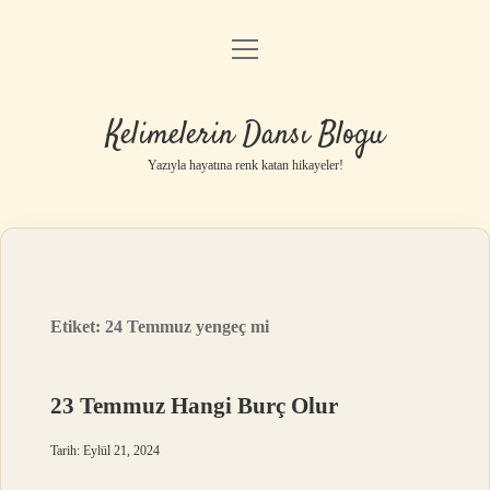
menüyü
Anasayfa
aç
Gizlilik Politikası
Kelimelerin Dansı Blogu
Yasal Uyarı
Yazıyla hayatına renk katan hikayeler!
Hakkımızda
Etiket:
24 Temmuz yengeç mi
23 Temmuz Hangi Burç Olur
Tarih: Eylül 21, 2024