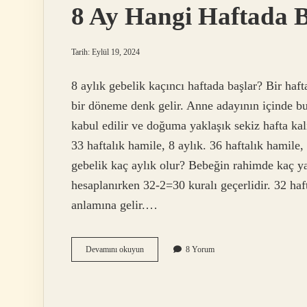
8 Ay Hangi Haftada B
Tarih: Eylül 19, 2024
8 aylık gebelik kaçıncı haftada başlar? Bir haf
bir döneme denk gelir. Anne adayının içinde b
kabul edilir ve doğuma yaklaşık sekiz hafta kalı
33 haftalık hamile, 8 aylık. 36 haftalık hamile,
gebelik kaç aylık olur? Bebeğin rahimde kaç ya
hesaplanırken 32-2=30 kuralı geçerlidir. 32 haft
anlamına gelir.…
8
Devamını okuyun
8 Yorum
Ay
Hangi
Haftada
Başlar