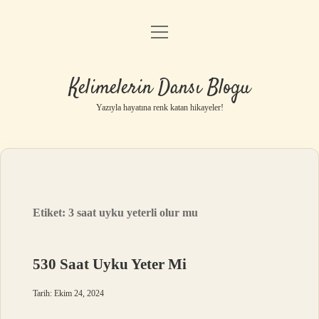
menüyü
Anasayfa
aç
Gizlilik Politikası
Kelimelerin Dansı Blogu
Yasal Uyarı
Yazıyla hayatına renk katan hikayeler!
Hakkımızda
Etiket:
3 saat uyku yeterli olur mu
530 Saat Uyku Yeter Mi
Tarih: Ekim 24, 2024