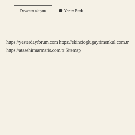
530
Devamını okuyun
Yorum Bırak
Saat
Uyku
Yeter
Mi
https://yesterdayforum.com
https://ekincioglugayrimenkul.com.tr
https://atasehirmarmaris.com.tr
Sitemap