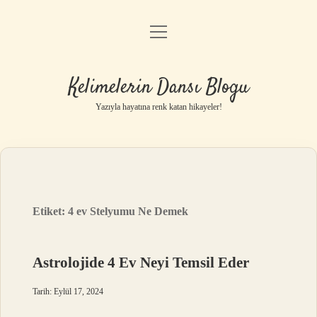
menüyü
Anasayfa
aç
Gizlilik Politikası
Kelimelerin Dansı Blogu
Yasal Uyarı
Yazıyla hayatına renk katan hikayeler!
Hakkımızda
Etiket:
4 ev Stelyumu Ne Demek
Astrolojide 4 Ev Neyi Temsil Eder
Tarih: Eylül 17, 2024