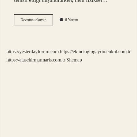
temsil ettiği düşünülürken, hem fiziksel…
Astrolojide
Devamını okuyun
8 Yorum
4
Ev
Neyi
Temsil
Eder
https://yesterdayforum.com
https://ekincioglugayrimenkul.com.tr
https://atasehirmarmaris.com.tr
Sitemap