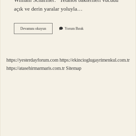
William Schaffner: “Tetanos bakterileri vücudu
açık ve derin yaralar yoluyla…
Tetanoz
Devamını okuyun
Yorum Bırak
Mikrobu
Kaç
Derecede
Ölür
https://yesterdayforum.com
https://ekincioglugayrimenkul.com.tr
https://atasehirmarmaris.com.tr
Sitemap