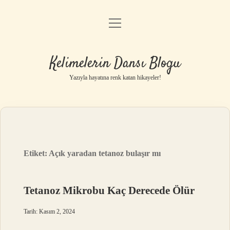
menüyü
Anasayfa
aç
Gizlilik Politikası
Kelimelerin Dansı Blogu
Yasal Uyarı
Yazıyla hayatına renk katan hikayeler!
Hakkımızda
Etiket:
Açık yaradan tetanoz bulaşır mı
Tetanoz Mikrobu Kaç Derecede Ölür
Tarih: Kasım 2, 2024