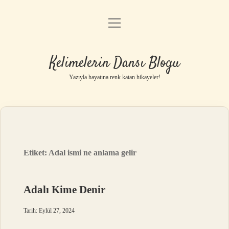
menüyü
Anasayfa
aç
Gizlilik Politikası
Kelimelerin Dansı Blogu
Yasal Uyarı
Yazıyla hayatına renk katan hikayeler!
Hakkımızda
Etiket:
Adal ismi ne anlama gelir
Adalı Kime Denir
Tarih: Eylül 27, 2024