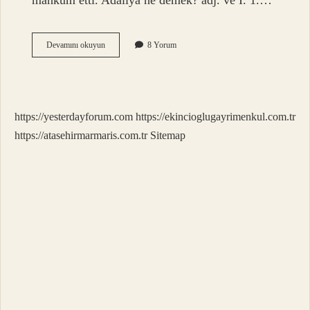
mahkûm etti. Adaliya ne demek? adj. ve I. 1.…
Adalı
Devamını okuyun
8 Yorum
Kime
Denir
https://yesterdayforum.com
https://ekincioglugayrimenkul.com.tr
https://atasehirmarmaris.com.tr
Sitemap