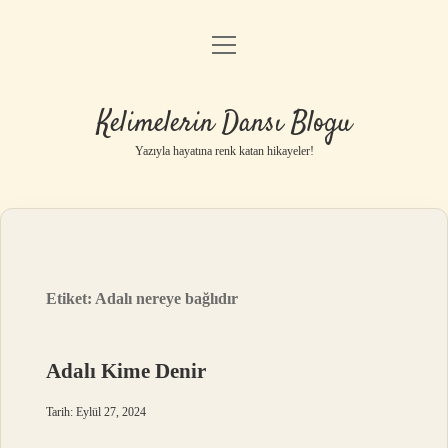
menüyü
Anasayfa
aç
Gizlilik Politikası
Kelimelerin Dansı Blogu
Yasal Uyarı
Yazıyla hayatına renk katan hikayeler!
Hakkımızda
Etiket:
Adalı nereye bağlıdır
Adalı Kime Denir
Tarih: Eylül 27, 2024