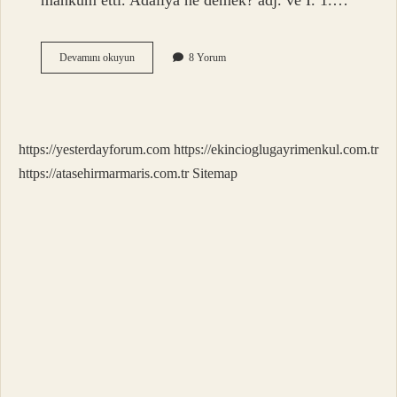
mahkûm etti. Adaliya ne demek? adj. ve I. 1.…
Adalı
Devamını okuyun
8 Yorum
Kime
Denir
https://yesterdayforum.com
https://ekincioglugayrimenkul.com.tr
https://atasehirmarmaris.com.tr
Sitemap