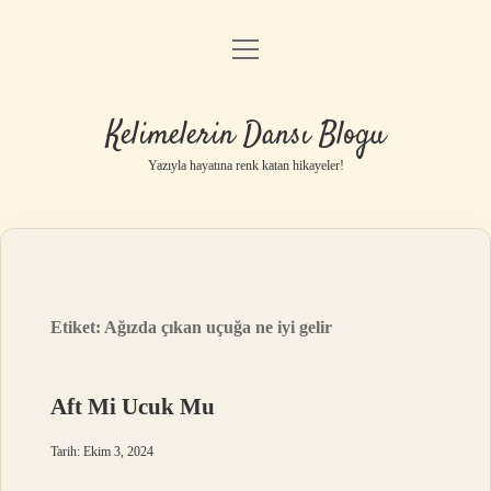
menüyü
Anasayfa
aç
Gizlilik Politikası
Kelimelerin Dansı Blogu
Yasal Uyarı
Yazıyla hayatına renk katan hikayeler!
Hakkımızda
Etiket:
Ağızda çıkan uçuğa ne iyi gelir
Aft Mi Ucuk Mu
Tarih: Ekim 3, 2024