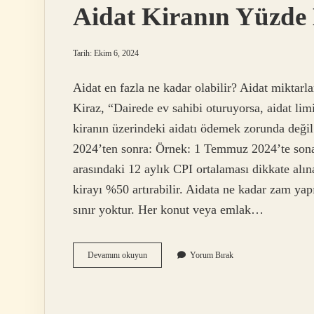
Aidat Kiranın Yüzde 
Tarih: Ekim 6, 2024
Aidat en fazla ne kadar olabilir? Aidat miktarlar
Kiraz, “Dairede ev sahibi oturuyorsa, aidat lim
kiranın üzerindeki aidatı ödemek zorunda değil
2024’ten sonra: Örnek: 1 Temmuz 2024’te sona
arasındaki 12 aylık CPI ortalaması dikkate alın
kirayı %50 artırabilir. Aidata ne kadar zam yapı
sınır yoktur. Her konut veya emlak…
Aidat
Devamını okuyun
Yorum Bırak
Kiranın
Yüzde
Kaçı
Olabilir