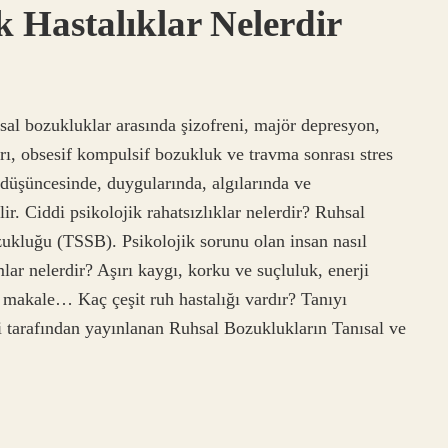
k Hastalıklar Nelerdir
uhsal bozukluklar arasında şizofreni, majör depresyon,
rı, obsesif kompulsif bozukluk ve travma sonrası stres
düşüncesinde, duygularında, algılarında ve
ir. Ciddi psikolojik rahatsızlıklar nelerdir? Ruhsal
bozukluğu (TSSB). Psikolojik sorunu olan insan nasıl
lar nelerdir? Aşırı kaygı, korku ve suçluluk, enerji
a makale… Kaç çeşit ruh hastalığı vardır? Tanıyı
ği tarafından yayınlanan Ruhsal Bozuklukların Tanısal ve