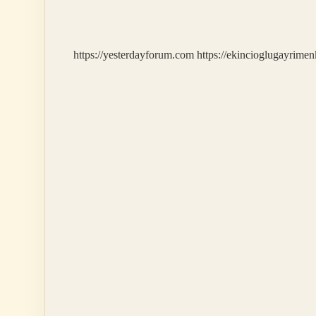
Psikolojik
Hastalıklar
Nelerdir
https://yesterdayforum.com
https://ekincioglugayrimen