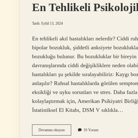
En Tehlikeli Psikoloji
Tarih: Eylül 13, 2024
En tehlikeli akıl hastalıkları nelerdir? Ciddi r
bipolar bozukluk, şiddetli anksiyete bozuklukla
bozukluğu bulunur. Bu bozukluklar bir bireyin 
davranışlarında ciddi değişikliklere neden olabil
hastalıkları şu şekilde sıralayabiliriz: Kaygı 
anlaşılır? Ruhsal hastalıklarda görülen semptom
eksikliği ve uyku sorunları ve stres. Daha fazl
kolaylaştırmak için, Amerikan Psikiyatri Birli
İstatistiksel El Kitabı, DSM V sıklıkla…
En
Devamını okuyun
10 Yorum
Tehlikeli