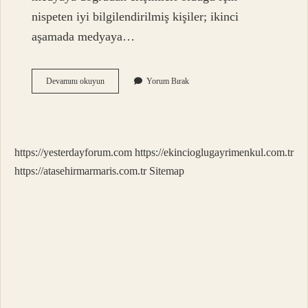
nispeten iyi bilgilendirilmiş kişiler; ikinci
aşamada medyaya…
Iki
Devamını okuyun
Yorum Bırak
Aşamalı
Akış
Kuramı
Kurucusu
Kimdir
https://yesterdayforum.com
https://ekincioglugayrimenkul.com.tr
https://atasehirmarmaris.com.tr
Sitemap