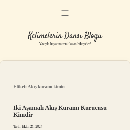
menüyü
Anasayfa
aç
Gizlilik Politikası
Kelimelerin Dansı Blogu
Yasal Uyarı
Yazıyla hayatına renk katan hikayeler!
Hakkımızda
Etiket:
Akış kuramı kimin
Iki Aşamalı Akış Kuramı Kurucusu
Kimdir
Tarih: Ekim 21, 2024