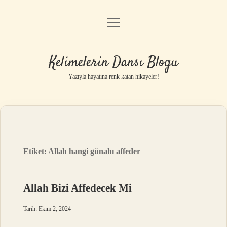
menüyü
Anasayfa
aç
Gizlilik Politikası
Kelimelerin Dansı Blogu
Yasal Uyarı
Yazıyla hayatına renk katan hikayeler!
Hakkımızda
Etiket:
Allah hangi günahı affeder
Allah Bizi Affedecek Mi
Tarih: Ekim 2, 2024