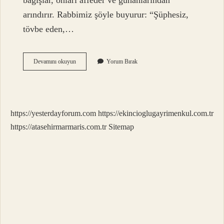
bağışlar, onları affeder ve günahlarından
arındırır. Rabbimiz şöyle buyurur: “Şüphesiz,
tövbe eden,…
Allah
Devamını okuyun
Yorum Bırak
Bizi
Affedecek
Mi
https://yesterdayforum.com
https://ekincioglugayrimenkul.com.tr
https://atasehirmarmaris.com.tr
Sitemap