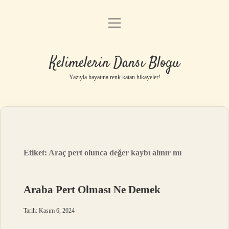
menüyü
Anasayfa
aç
Gizlilik Politikası
Kelimelerin Dansı Blogu
Yasal Uyarı
Yazıyla hayatına renk katan hikayeler!
Hakkımızda
Etiket:
Araç pert olunca değer kaybı alınır mı
Araba Pert Olması Ne Demek
Tarih: Kasım 6, 2024