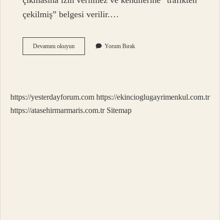
çıkmasına izin verilmez ve kendilerine “trafikten
çekilmiş” belgesi verilir.…
Araba
Devamını okuyun
Yorum Bırak
Pert
Olması
Ne
Demek
https://yesterdayforum.com
https://ekincioglugayrimenkul.com.tr
https://atasehirmarmaris.com.tr
Sitemap