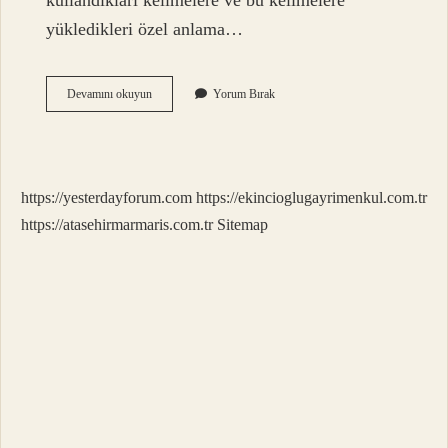
kullandıkları kelimelere ve bu kelimelere
yükledikleri özel anlama…
Argo
Devamını okuyun
Yorum Bırak
Ve
Jargon
Arasındaki
Fark
Nedir
https://yesterdayforum.com
https://ekincioglugayrimenkul.com.tr
https://atasehirmarmaris.com.tr
Sitemap