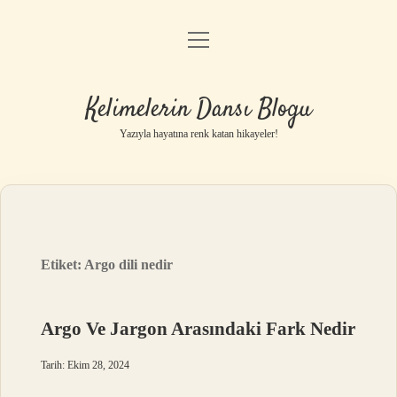
menüyü
Anasayfa
aç
Gizlilik Politikası
Kelimelerin Dansı Blogu
Yasal Uyarı
Yazıyla hayatına renk katan hikayeler!
Hakkımızda
Etiket:
Argo dili nedir
Argo Ve Jargon Arasındaki Fark Nedir
Tarih: Ekim 28, 2024