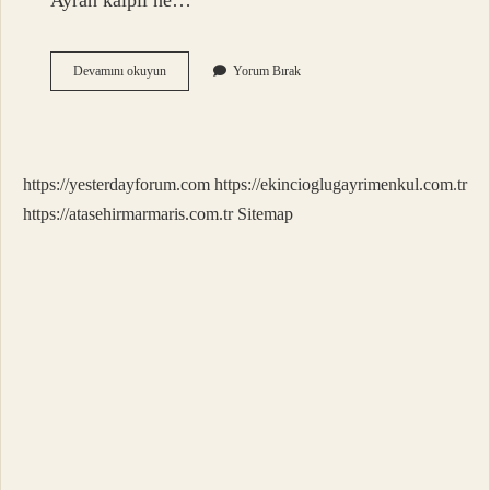
Ayran kalpli ne…
Ayran
Devamını okuyun
Yorum Bırak
Gibisin
Ne
Demek
https://yesterdayforum.com
https://ekincioglugayrimenkul.com.tr
https://atasehirmarmaris.com.tr
Sitemap