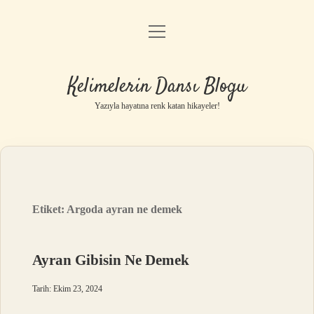
menüyü
Anasayfa
aç
Gizlilik Politikası
Kelimelerin Dansı Blogu
Yasal Uyarı
Yazıyla hayatına renk katan hikayeler!
Hakkımızda
Etiket:
Argoda ayran ne demek
Ayran Gibisin Ne Demek
Tarih: Ekim 23, 2024