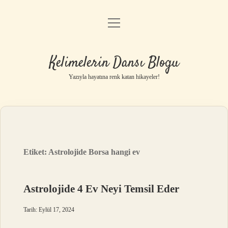
menüyü
Anasayfa
aç
Gizlilik Politikası
Kelimelerin Dansı Blogu
Yasal Uyarı
Yazıyla hayatına renk katan hikayeler!
Hakkımızda
Etiket:
Astrolojide Borsa hangi ev
Astrolojide 4 Ev Neyi Temsil Eder
Tarih: Eylül 17, 2024