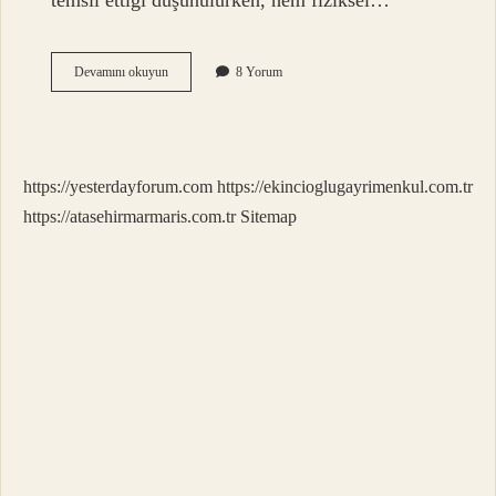
temsil ettiği düşünülürken, hem fiziksel…
Astrolojide
Devamını okuyun
8 Yorum
4
Ev
Neyi
Temsil
Eder
https://yesterdayforum.com
https://ekincioglugayrimenkul.com.tr
https://atasehirmarmaris.com.tr
Sitemap