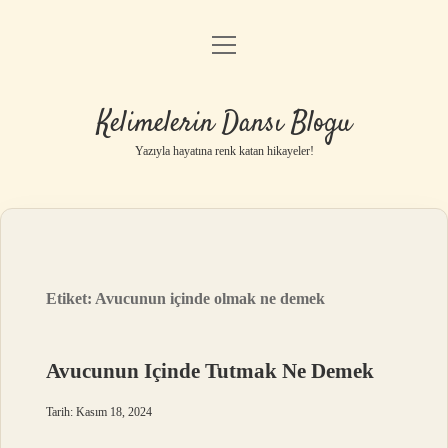
menüyü
Anasayfa
aç
Gizlilik Politikası
Kelimelerin Dansı Blogu
Yasal Uyarı
Yazıyla hayatına renk katan hikayeler!
Hakkımızda
Etiket:
Avucunun içinde olmak ne demek
Avucunun Içinde Tutmak Ne Demek
Tarih: Kasım 18, 2024