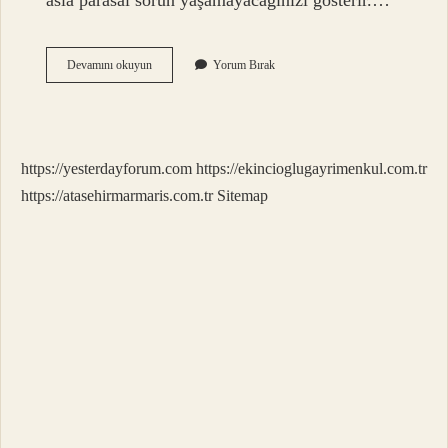
asla parasal sorun yaşamayacağınızı gösterir.…
Avucunun
Devamını okuyun
Yorum Bırak
Içinde
Tutmak
Ne
Demek
https://yesterdayforum.com
https://ekincioglugayrimenkul.com.tr
https://atasehirmarmaris.com.tr
Sitemap