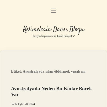
menüyü
Anasayfa
aç
Gizlilik Politikası
Kelimelerin Dansı Blogu
Yasal Uyarı
Yazıyla hayatına renk katan hikayeler!
Hakkımızda
Etiket:
Avustralyada yılan öldürmek yasak mı
Avustralyada Neden Bu Kadar Böcek
Var
Tarih: Eylül 28, 2024