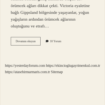
örümcek ağları dikkat çekti. Victoria eyaletine
bağlı Gippsland bölgesinde yaşayanlar, yoğun
yağışların ardından örümcek ağlarının
oluştuğunu ve etrafı…
Avustralyada
Devamını okuyun
10 Yorum
Neden
Bu
Kadar
Böcek
Var
https://yesterdayforum.com
https://ekincioglugayrimenkul.com.tr
https://atasehirmarmaris.com.tr
Sitemap