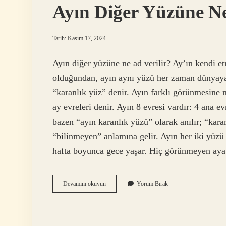
Ayın Diğer Yüzüne N
Tarih: Kasım 17, 2024
Ayın diğer yüzüne ne ad verilir? Ay’ın kendi et
olduğundan, ayın aynı yüzü her zaman dünyay
“karanlık yüz” denir. Ayın farklı görünmesine n
ay evreleri denir. Ayın 8 evresi vardır: 4 ana 
bazen “ayın karanlık yüzü” olarak anılır; “kar
“bilinmeyen” anlamına gelir. Ayın her iki yüzü 
hafta boyunca gece yaşar. Hiç görünmeyen ay
Ayın
Devamını okuyun
Yorum Bırak
Diğer
Yüzüne
Ne
Denir