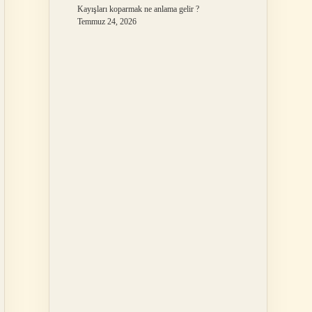
Kayışları koparmak ne anlama gelir ?
Temmuz 24, 2026