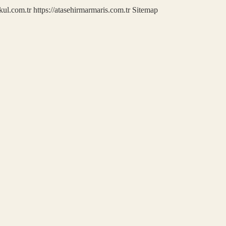
kul.com.tr
https://atasehirmarmaris.com.tr
Sitemap