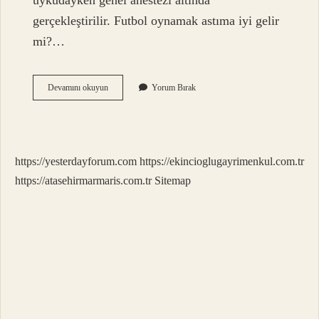
uykudayken genel anestezi altında
gerçekleştirilir. Futbol oynamak astıma iyi gelir
mi?…
Balon
Devamını okuyun
Yorum Bırak
Şişirmek
Astıma
Iyi
Gelir
Mi
https://yesterdayforum.com
https://ekincioglugayrimenkul.com.tr
https://atasehirmarmaris.com.tr
Sitemap