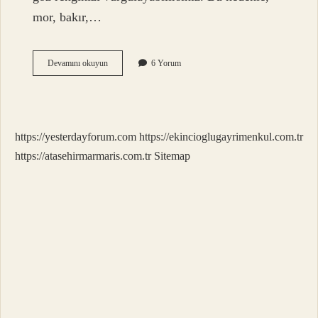
mor, bakır,…
Yeşil
Devamını okuyun
6 Yorum
Gözlüler
Hangi
Renk
Far
Kullanmalı
https://yesterdayforum.com
https://ekincioglugayrimenkul.com.tr
https://atasehirmarmaris.com.tr
Sitemap