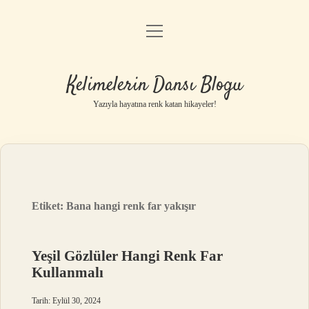
menüyü
Anasayfa
aç
Gizlilik Politikası
Kelimelerin Dansı Blogu
Yasal Uyarı
Yazıyla hayatına renk katan hikayeler!
Hakkımızda
Etiket:
Bana hangi renk far yakışır
Yeşil Gözlüler Hangi Renk Far
Kullanmalı
Tarih: Eylül 30, 2024