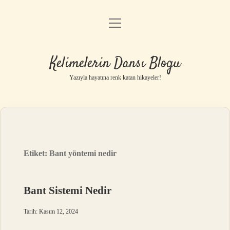
menüyü
Anasayfa
aç
Gizlilik Politikası
Kelimelerin Dansı Blogu
Yasal Uyarı
Yazıyla hayatına renk katan hikayeler!
Hakkımızda
Etiket:
Bant yöntemi nedir
Bant Sistemi Nedir
Tarih: Kasım 12, 2024