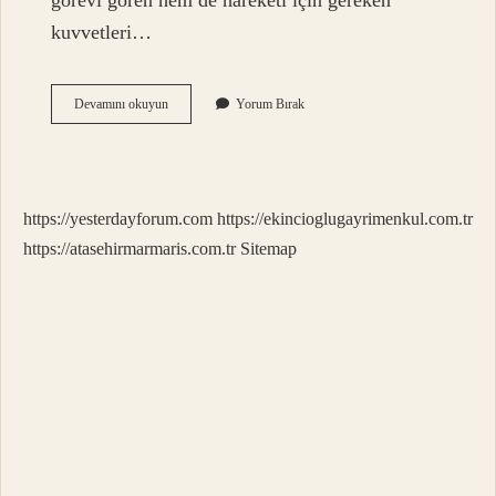
görevi gören hem de hareketi için gereken
kuvvetleri…
Bant
Devamını okuyun
Yorum Bırak
Sistemi
Nedir
https://yesterdayforum.com
https://ekincioglugayrimenkul.com.tr
https://atasehirmarmaris.com.tr
Sitemap