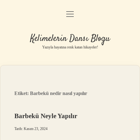
menüyü
Anasayfa
aç
Gizlilik Politikası
Kelimelerin Dansı Blogu
Yasal Uyarı
Yazıyla hayatına renk katan hikayeler!
Hakkımızda
Etiket:
Barbekü nedir nasıl yapılır
Barbekü Neyle Yapılır
Tarih: Kasım 23, 2024