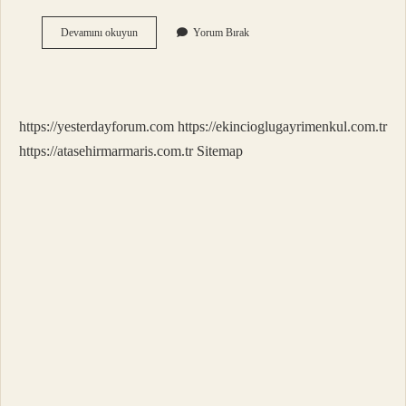
Barbekü
Devamını okuyun
Yorum Bırak
Neyle
Yapılır
https://yesterdayforum.com
https://ekincioglugayrimenkul.com.tr
https://atasehirmarmaris.com.tr
Sitemap