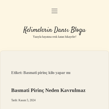
menüyü
Anasayfa
aç
Gizlilik Politikası
Kelimelerin Dansı Blogu
Yasal Uyarı
Yazıyla hayatına renk katan hikayeler!
Hakkımızda
Etiket:
Basmati pirinç kilo yapar mı
Basmati Pirinç Neden Kavrulmaz
Tarih: Kasım 5, 2024