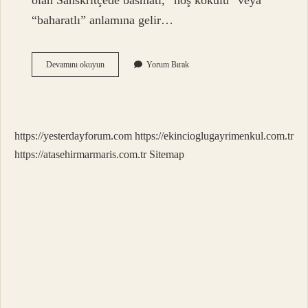
olan Sanskritçede basmati, “hoş kokulu” veya
“baharatlı” anlamına gelir…
Basmati
Devamını okuyun
Yorum Bırak
Pirinç
Neden
Kavrulmaz
https://yesterdayforum.com
https://ekincioglugayrimenkul.com.tr
https://atasehirmarmaris.com.tr
Sitemap