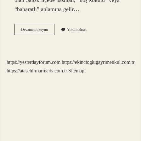
olan Sanskritçede basmati, “hoş kokulu” veya
“baharatlı” anlamına gelir…
Basmati
Devamını okuyun
Yorum Bırak
Pirinç
Neden
Kavrulmaz
https://yesterdayforum.com
https://ekincioglugayrimenkul.com.tr
https://atasehirmarmaris.com.tr
Sitemap