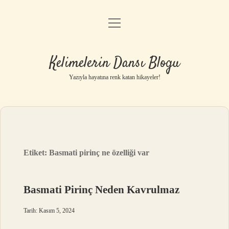
menüyü
Anasayfa
aç
Gizlilik Politikası
Kelimelerin Dansı Blogu
Yasal Uyarı
Yazıyla hayatına renk katan hikayeler!
Hakkımızda
Etiket:
Basmati pirinç ne özelliği var
Basmati Pirinç Neden Kavrulmaz
Tarih: Kasım 5, 2024