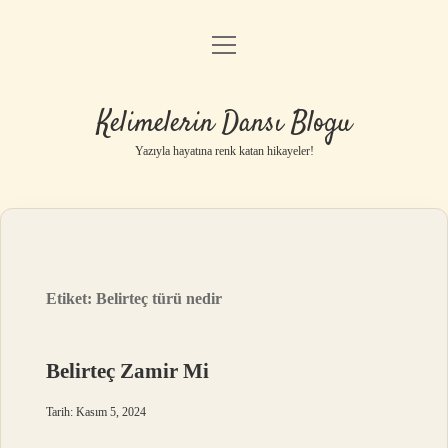
menüyü
Anasayfa
aç
Gizlilik Politikası
Kelimelerin Dansı Blogu
Yasal Uyarı
Yazıyla hayatına renk katan hikayeler!
Hakkımızda
Etiket:
Belirteç türü nedir
Belirteç Zamir Mi
Tarih: Kasım 5, 2024