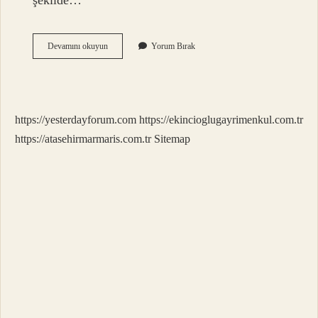
şekilde…
Belirteç
Devamını okuyun
Yorum Bırak
Zamir
Mi
https://yesterdayforum.com
https://ekincioglugayrimenkul.com.tr
https://atasehirmarmaris.com.tr
Sitemap