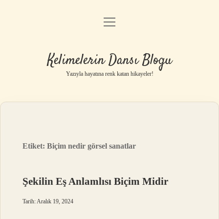
menüyü
Anasayfa
aç
Gizlilik Politikası
Kelimelerin Dansı Blogu
Yasal Uyarı
Yazıyla hayatına renk katan hikayeler!
Hakkımızda
Etiket:
Biçim nedir görsel sanatlar
Şekilin Eş Anlamlısı Biçim Midir
Tarih: Aralık 19, 2024