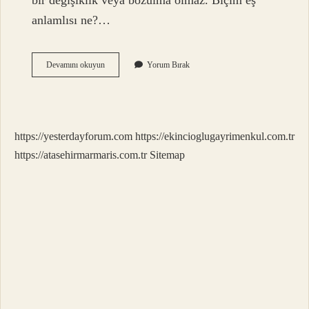
bir değişiklik veya bozulma olmaz. Biçim eş
anlamlısı ne?…
Şekilin
Devamını okuyun
Yorum Bırak
Eş
Anlamlısı
Biçim
Midir
https://yesterdayforum.com
https://ekincioglugayrimenkul.com.tr
https://atasehirmarmaris.com.tr
Sitemap