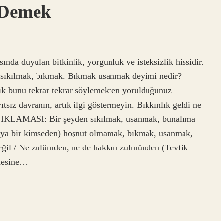
 Demek
ında duyulan bitkinlik, yorgunluk ve isteksizlik hissidir.
– sıkılmak, bıkmak. Bıkmak usanmak deyimi nedir?
tık bunu tekrar tekrar söylemekten yorulduğunuz
sız davranın, artık ilgi göstermeyin. Bıkkınlık geldi ne
KLAMASI: Bir şeyden sıkılmak, usanmak, bunalıma
veya bir kimseden) hoşnut olmamak, bıkmak, usanmak,
ğil / Ne zulümden, ne de hakkın zulmünden (Tevfik
imesine…