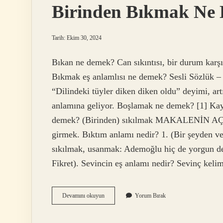
Birinden Bıkmak Ne
Tarih: Ekim 30, 2024
Bıkan ne demek? Can sıkıntısı, bir durum karşıs
Bıkmak eş anlamlısı ne demek? Sesli Sözlük 
“Dilindeki tüyler diken diken oldu” deyimi, ar
anlamına geliyor. Boşlamak ne demek? [1] Kayıt
demek? (Birinden) sıkılmak MAKALENİN AÇI
girmek. Bıktım anlamı nedir? 1. (Bir şeyden 
sıkılmak, usanmak: Ademoğlu hiç de yorgun de
Fikret). Sevincin eş anlamı nedir? Sevinç kel
Birinden
Devamını okuyun
Yorum Bırak
Bıkmak
Ne
Demek