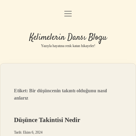
menüyü
Anasayfa
aç
Gizlilik Politikası
Kelimelerin Dansı Blogu
Yasal Uyarı
Yazıyla hayatına renk katan hikayeler!
Hakkımızda
Etiket:
Bir düşüncenin takıntı olduğunu nasıl
anlarız
Düşünce Takintisi Nedir
Tarih: Ekim 6, 2024