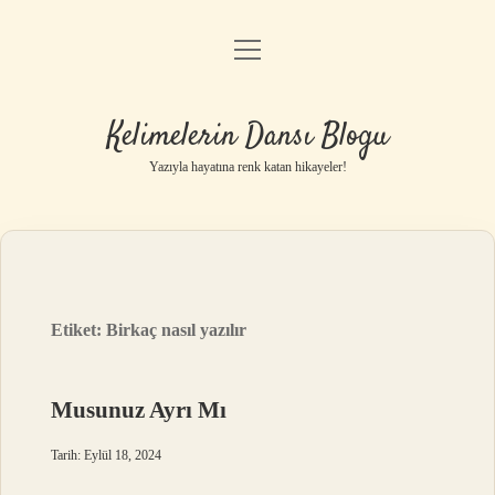
menüyü
Anasayfa
aç
Gizlilik Politikası
Kelimelerin Dansı Blogu
Yasal Uyarı
Yazıyla hayatına renk katan hikayeler!
Hakkımızda
Etiket:
Birkaç nasıl yazılır
Musunuz Ayrı Mı
Tarih: Eylül 18, 2024