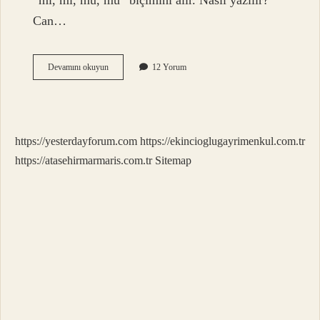
“mi, mi, mu, mu” biçimini alır. Nasıl yazılır?
Can…
Musunuz
Devamını okuyun
12 Yorum
Ayrı
Mı
https://yesterdayforum.com
https://ekincioglugayrimenkul.com.tr
https://atasehirmarmaris.com.tr
Sitemap