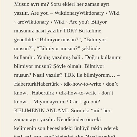
Muşuz ayrı mı? Soru ekleri her zaman ayrı
yazılır. Are you – WiktionaryWiktionary › Wiki
› areWiktionary › Wiki › Are you? Biliyor
musunuz nasıl yazılır TDK? Bu kelime
genellikle “Bilmiyor musun?”, “Bilmiyor
musun?”, “Bilmiyor musun?” şeklinde
kullanılır. Yanlış yazılmış hali . Doğru kullanımı
bilmiyor musun? Şöyle olmalı. Bilmiyor
musun? Nasıl yazılır? TDK ile bilmiyorum… –
HabertürkHabertürk › tdk-how-to-write › don’t
know…Habertürk › tdk-how-to-write › don’t
know… Miyim ayrı mı? Can I go out?
KELİMENİN ANLAMI. Soru eki “mi” her
zaman ayrı yazılır. Kendisinden önceki
kelimenin son hecesindeki ünlüyü takip ederek