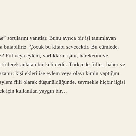
ne” sorularını yanıtlar. Bunu ayrıca bir işi tanımlayan
 bulabiliriz. Çocuk bu kitabı sevecektir. Bu cümlede,
ız? Fiil veya eylem, varlıkların işini, hareketini ve
irilerek anlatan bir kelimedir. Türkçede fiiller; haber ve
zanır; kişi ekleri ise eylem veya olayı kimin yaptığını
r eylem fiili olarak düşünüldüğünde, sevmekle hiçbir ilgisi
mek için kullanılan yaygın bir…