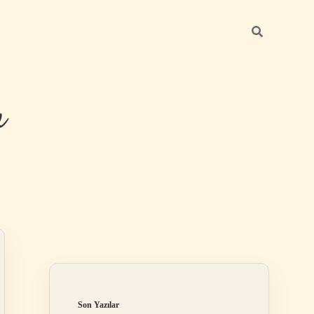
u
Sidebar
https://grandoperabetgiris.com/
tulipbetgir
Son Yazılar