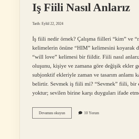
Iş Fiili Nasıl Anlarız
Tarih: Eylül 22, 2024
İş fiili nedir örnek? Çalışma fiilleri “kim” ve “
kelimelerin önüne “HIM” kelimesini koyarak da
“will love” kelimesi bir fiildir. Fiili nasıl anlar
oluşunu, kişiye ve zamana göre değişik ekler get
subjonktif ekleriyle zaman ve tasarım anlamı ka
belirtir. Sevmek iş fiili mi? “Sevmek” fiili, bi
yoktur; sevilen birine karşı duyguları ifade et
Iş
Devamını okuyun
10 Yorum
Fiili
Nasıl
Anlarız