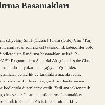
dırma Basamakları
ınıf (Biyoloji) Sınıf (Classis) Takım (Ordo) Cins (Tür)
ir? Familyadan sonraki üst taksonomik kategoriler ordo
 Bitkilerde sınıflandırma basamakları nelerdir? -
egnum-alem Şube-dal Alt şube-alt şube Clasis-
r -Adlandırma yukarıdan aşağıya doğru gider.
canlıların benzerlik ve farklılıklarına, akrabalık
rma (sistematik) denir. Kaç çeşit sınıflandırma var?
e kodlarıyla düzenlenmektedir. Yedi ana taksonomik
ya, cins ve tür. İnsanın sınıflandırma basamakları
TaksonomiİsimGenel adAlt kabileHomininaİki…