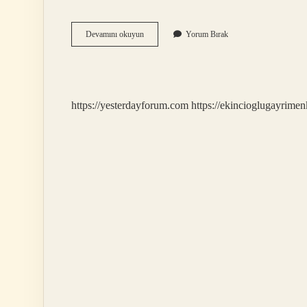
Taksonomik
Devamını okuyun
Yorum Bırak
Sınıflandırma
Basamakları
Nelerdir
https://yesterdayforum.com
https://ekincioglugayrimen