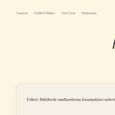
Anasayfa
Gizlilik Politikası
Yasal Uyarı
Hakkımızda
Etiket:
Bitkilerde sınıflandırma basamakları nelerd