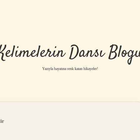
Kelimelerin Dansı Blog
Yazıyla hayatına renk katan hikayeler!
ir