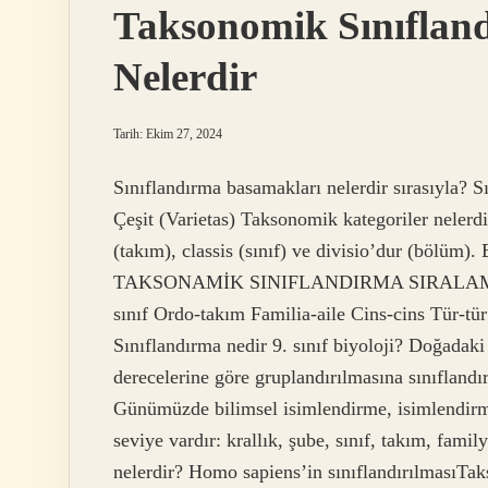
Taksonomik Sınıflan
Nelerdir
Tarih: Ekim 27, 2024
Sınıflandırma basamakları nelerdir sırasıyla? S
Çeşit (Varietas) Taksonomik kategoriler nelerd
(takım), classis (sınıf) ve divisio’dur (bölüm).
TAKSONAMİK SINIFLANDIRMA SIRALAMASI: R
sınıf Ordo-takım Familia-aile Cins-cins Tür-tü
Sınıflandırma nedir 9. sınıf biyoloji? Doğadaki 
derecelerine göre gruplandırılmasına sınıflandı
Günümüzde bilimsel isimlendirme, isimlendirm
seviye vardır: krallık, şube, sınıf, takım, famil
nelerdir? Homo sapiens’in sınıflandırılması