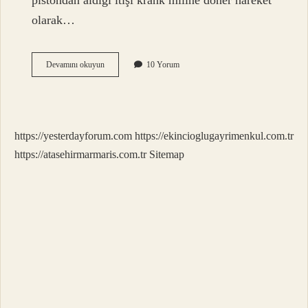
pistondan aldığı itişi krank miline döner hareket
olarak…
Biyel
Devamını okuyun
10 Yorum
Kepi
Görevi
Nedir
https://yesterdayforum.com
https://ekincioglugayrimenkul.com.tr
https://atasehirmarmaris.com.tr
Sitemap