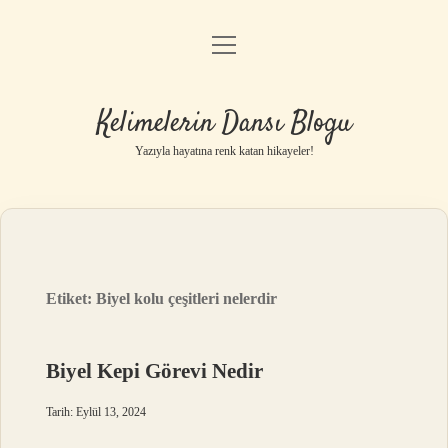
menüyü
Anasayfa
aç
Gizlilik Politikası
Kelimelerin Dansı Blogu
Yasal Uyarı
Yazıyla hayatına renk katan hikayeler!
Hakkımızda
Etiket:
Biyel kolu çeşitleri nelerdir
Biyel Kepi Görevi Nedir
Tarih: Eylül 13, 2024