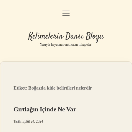
menüyü
Anasayfa
aç
Gizlilik Politikası
Kelimelerin Dansı Blogu
Yasal Uyarı
Yazıyla hayatına renk katan hikayeler!
Hakkımızda
Etiket:
Boğazda kitle belirtileri nelerdir
Gırtlağın Içinde Ne Var
Tarih: Eylül 24, 2024