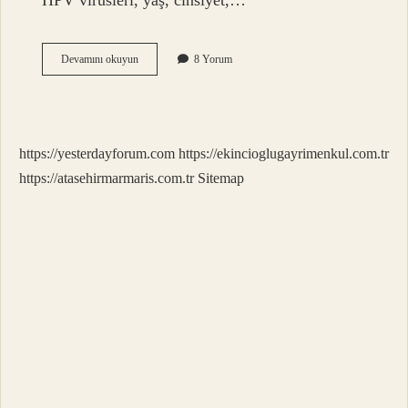
HPV virüsleri, yaş, cinsiyet,…
Gırtlağın
Devamını okuyun
8 Yorum
Içinde
Ne
Var
https://yesterdayforum.com
https://ekincioglugayrimenkul.com.tr
https://atasehirmarmaris.com.tr
Sitemap