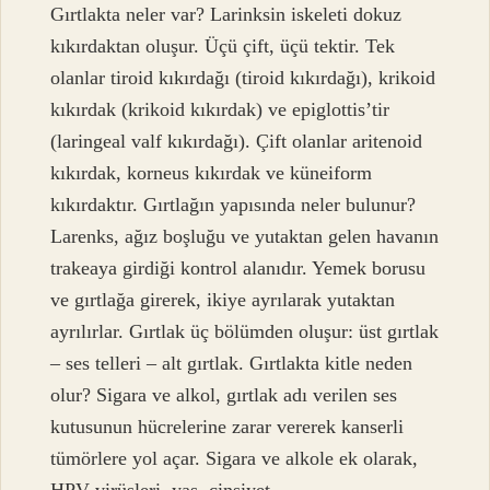
Gırtlakta neler var? Larinksin iskeleti dokuz
kıkırdaktan oluşur. Üçü çift, üçü tektir. Tek
olanlar tiroid kıkırdağı (tiroid kıkırdağı), krikoid
kıkırdak (krikoid kıkırdak) ve epiglottis’tir
(laringeal valf kıkırdağı). Çift olanlar aritenoid
kıkırdak, korneus kıkırdak ve küneiform
kıkırdaktır. Gırtlağın yapısında neler bulunur?
Larenks, ağız boşluğu ve yutaktan gelen havanın
trakeaya girdiği kontrol alanıdır. Yemek borusu
ve gırtlağa girerek, ikiye ayrılarak yutaktan
ayrılırlar. Gırtlak üç bölümden oluşur: üst gırtlak
– ses telleri – alt gırtlak. Gırtlakta kitle neden
olur? Sigara ve alkol, gırtlak adı verilen ses
kutusunun hücrelerine zarar vererek kanserli
tümörlere yol açar. Sigara ve alkole ek olarak,