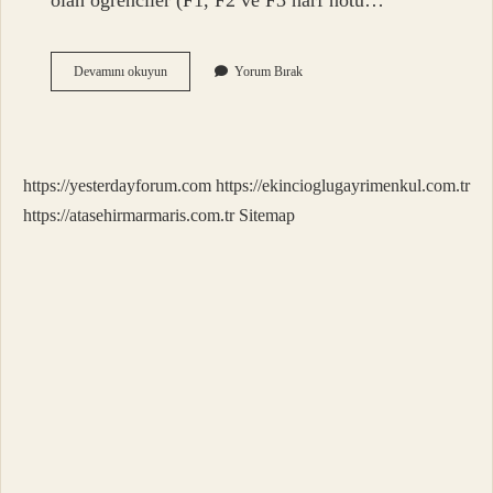
olan öğrenciler (F1, F2 ve F3 harf notu…
Not
Devamını okuyun
Yorum Bırak
Yükseltme
Için
Büte
Girilir
Mi
https://yesterdayforum.com
https://ekincioglugayrimenkul.com.tr
https://atasehirmarmaris.com.tr
Sitemap