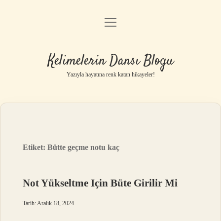
menüyü
Anasayfa
aç
Gizlilik Politikası
Kelimelerin Dansı Blogu
Yasal Uyarı
Yazıyla hayatına renk katan hikayeler!
Hakkımızda
Etiket:
Bütte geçme notu kaç
Not Yükseltme Için Büte Girilir Mi
Tarih: Aralık 18, 2024