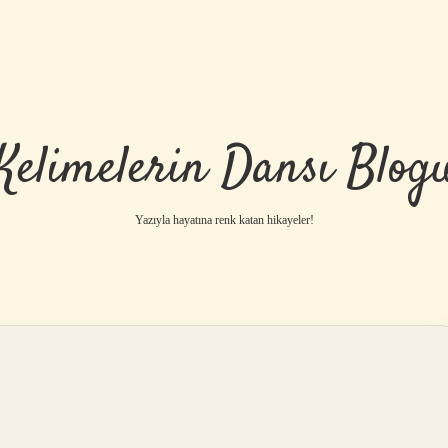
Kelimelerin Dansı Blog
Yazıyla hayatına renk katan hikayeler!