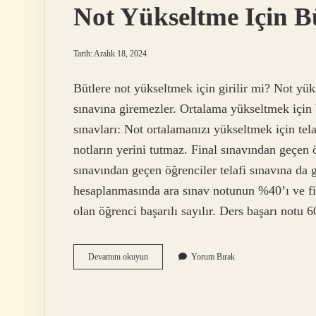
Not Yükseltme Için Bü
Tarih: Aralık 18, 2024
Bütlere not yükseltmek için girilir mi? Not y
sınavına giremezler. Ortalama yükseltmek için b
sınavları: Not ortalamanızı yükseltmek için telaf
notların yerini tutmaz. Final sınavından geçen öğ
sınavından geçen öğrenciler telafi sınavına da g
hesaplanmasında ara sınav notunun %40’ı ve fin
olan öğrenci başarılı sayılır. Ders başarı notu 
Not
Devamını okuyun
Yorum Bırak
Yükseltme
Için
Büte
Girilir