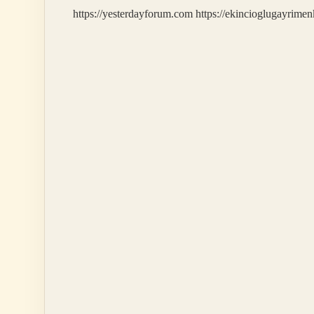
Mi
https://yesterdayforum.com
https://ekincioglugayrimen