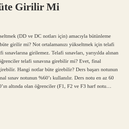
te Girilir Mi
ükseltmek (DD ve DC notları için) amacıyla bütünleme
üte girilir mi? Not ortalamanızı yükseltmek için telafi
i sınavlarına girilemez. Telafi sınavları, yarıyılda alınan
renciler telafi sınavına girebilir mi? Evet, final
irebilir. Hangi notlar büte girebilir? Ders başarı notunun
al sınav notunun %60’ı kullanılır. Ders notu en az 60
60’ın altında olan öğrenciler (F1, F2 ve F3 harf notu…