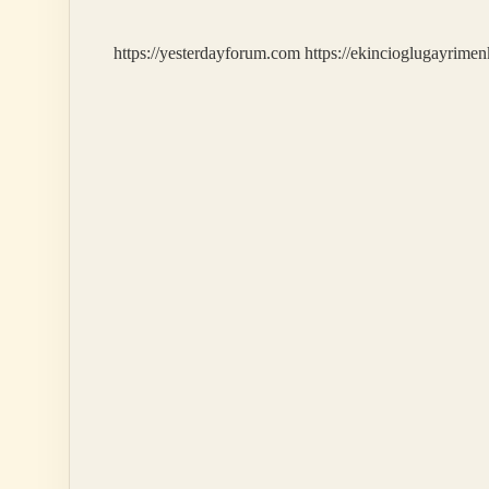
Ne
Anlama
https://yesterdayforum.com
https://ekincioglugayrimen
Gelir