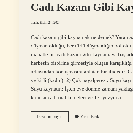
Cadı Kazanı Gibi Ka
Tarih: Ekim 24, 2024
Cadı kazanı gibi kaynamak ne demek? Yaramazl
düşman olduğu, her türlü düşmanlığın bol olduğ
mahalle bir cadı kazanı gibi kaynamaya başlad
herkesin birbirine girmesiyle oluşan karışıklığı
arkasından konuşmasını anlatan bir ifadedir. Ca
ve kirli (kadın); 2) Çok hayalperest. Suy
Suyu kaynatın: İşten eve dönme zamanı yaklaş
konusu cadı mahkemeleri ve 17. yüzyılda…
Cadı
Devamını okuyun
Yorum Bırak
Kazanı
Gibi
Kaynamak