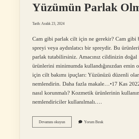
Yüzümün Parlak Olma
Tarih: Aralık 23, 2024
Cam gibi parlak cilt için ne gerekir? Cam gibi 
spreyi veya aydınlatıcı bir spreydir. Bu ürünle
parlak tutabilirsiniz. Amacınız cildinizin doğal
ürünlerini minimumda kullandığınızdan emin olun.
için cilt bakımı ipuçları: Yüzünüzü düzenli olar
nemlendirin. Daha fazla makale…•17 Kas 2022
nasıl korunmalı? Kozmetik ürünlerinin kullanı
nemlendiriciler kullanılmalı.…
Yüzümün
Devamını okuyun
Yorum Bırak
Parlak
Olması
Için