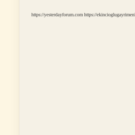
Ne
Yapabilirim
https://yesterdayforum.com
https://ekincioglugayrimen