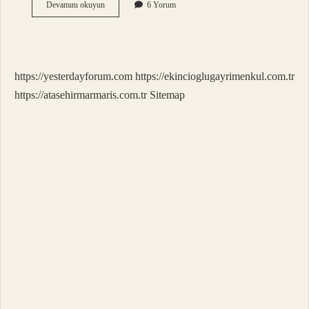
İKi
Devamını okuyun
6 Yorum
Negatif
Sayının
Çarpımı
Nedir
https://yesterdayforum.com
https://ekincioglugayrimenkul.com.tr
https://atasehirmarmaris.com.tr
Sitemap