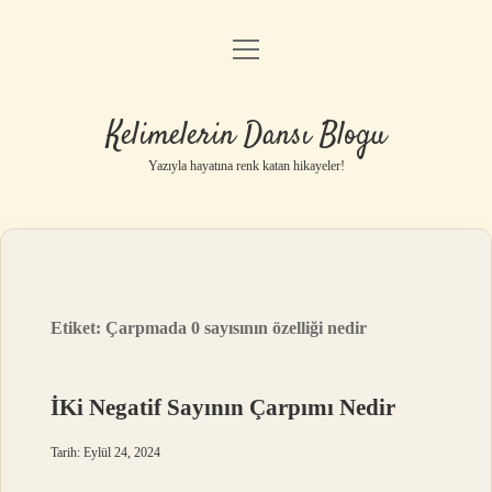
menüyü
Anasayfa
aç
Gizlilik Politikası
Kelimelerin Dansı Blogu
Yasal Uyarı
Yazıyla hayatına renk katan hikayeler!
Hakkımızda
Etiket:
Çarpmada 0 sayısının özelliği nedir
İKi Negatif Sayının Çarpımı Nedir
Tarih: Eylül 24, 2024