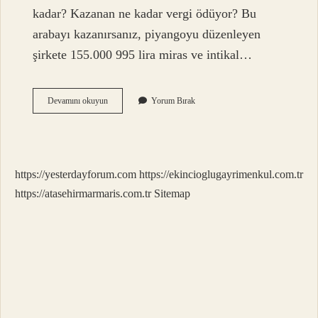
kadar? Kazanan ne kadar vergi ödüyor? Bu
arabayı kazanırsanız, piyangoyu düzenleyen
şirkete 155.000 995 lira miras ve intikal…
Çekilişten
Devamını okuyun
Yorum Bırak
Çıkan
Araba
Vergisi
Ne
Kadar
https://yesterdayforum.com
https://ekincioglugayrimenkul.com.tr
https://atasehirmarmaris.com.tr
Sitemap