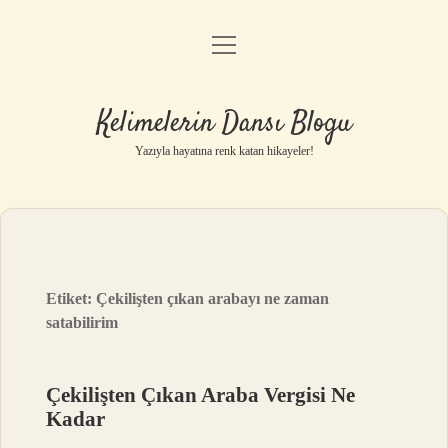
menüyü
Anasayfa
aç
Gizlilik Politikası
Kelimelerin Dansı Blogu
Yasal Uyarı
Yazıyla hayatına renk katan hikayeler!
Hakkımızda
Etiket:
Çekilişten çıkan arabayı ne zaman
satabilirim
Çekilişten Çıkan Araba Vergisi Ne
Kadar