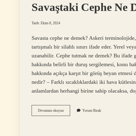
Savaştaki Cephe Ne
Tarih: Ekim 8, 2024
Savasta cephe ne demek? Askeri terminolojide, 
tartışmalı bir silahlı sınırı ifade eder. Yerel ve
uzanabilir. Cephe tutmak ne demek? Bu ifade ge
hakkında belirli bir duruş sergilemesi, konu ha
hakkında açıkça karşıt bir görüş beyan etmesi
nedir? – Farklı sıcaklıklardaki iki hava kütlesi
anlamlardan herhangi birine sahip olacaksa, d
Savaştaki
Devamını okuyun
Yorum Bırak
Cephe
Ne
Demek