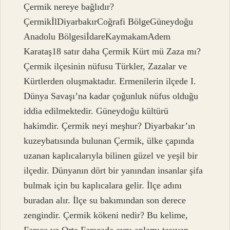
Çermik nereye bağlıdır?
ÇermikİlDiyarbakırCoğrafi BölgeGüneydoğu
Anadolu BölgesiİdareKaymakamAdem
Karataş18 satır daha Çermik Kürt mü Zaza mı?
Çermik ilçesinin nüfusu Türkler, Zazalar ve
Kürtlerden oluşmaktadır. Ermenilerin ilçede I.
Dünya Savaşı’na kadar çoğunluk nüfus olduğu
iddia edilmektedir. Güneydoğu kültürü
hakimdir. Çermik neyi meşhur? Diyarbakır’ın
kuzeybatısında bulunan Çermik, ülke çapında
uzanan kaplıcalarıyla bilinen güzel ve yeşil bir
ilçedir. Dünyanın dört bir yanından insanlar şifa
bulmak için bu kaplıcalara gelir. İlçe adını
buradan alır. İlçe su bakımından son derece
zengindir. Çermik kökeni nedir? Bu kelime,