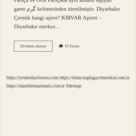
Farsça ve Orta Farsçada aynı anlamı taşıyan
garm گرم kelimesinden türetilmiştir. Diyarbakır
Çermik hangi aşiret? KIRVAR Aşireti –
Diyarbakır merkez…
Çermik
Devamını okuyun
10 Yorum
Hangi
Ildedir
https://yesterdayforum.com
https://ekincioglugayrimenkul.com.tr
https://atasehirmarmaris.com.tr
Sitemap