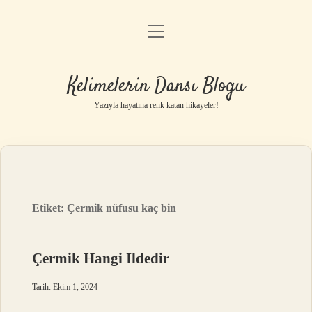
menüyü
Anasayfa
aç
Gizlilik Politikası
Kelimelerin Dansı Blogu
Yasal Uyarı
Yazıyla hayatına renk katan hikayeler!
Hakkımızda
Etiket:
Çermik nüfusu kaç bin
Çermik Hangi Ildedir
Tarih: Ekim 1, 2024