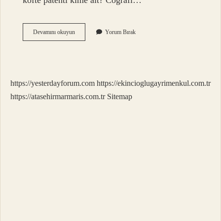
köfte patenti kime ait? Coğrafi…
Içli
Devamını okuyun
Yorum Bırak
Köfte
Kürtlerin
Mi
https://yesterdayforum.com
https://ekincioglugayrimenkul.com.tr
https://atasehirmarmaris.com.tr
Sitemap