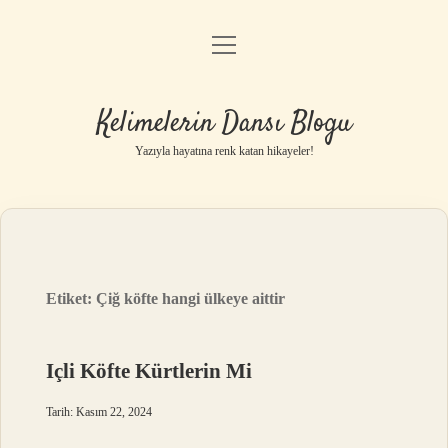
menüyü
Anasayfa
aç
Gizlilik Politikası
Kelimelerin Dansı Blogu
Yasal Uyarı
Yazıyla hayatına renk katan hikayeler!
Hakkımızda
Etiket:
Çiğ köfte hangi ülkeye aittir
Içli Köfte Kürtlerin Mi
Tarih: Kasım 22, 2024