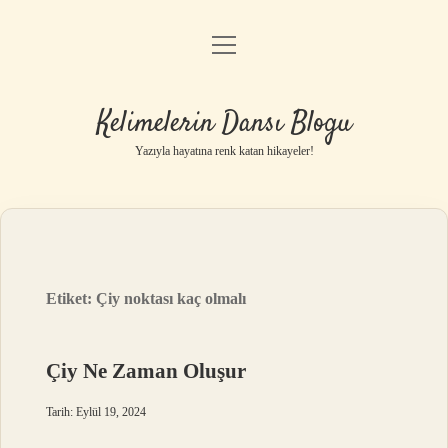
menüyü
Anasayfa
aç
Gizlilik Politikası
Kelimelerin Dansı Blogu
Yasal Uyarı
Yazıyla hayatına renk katan hikayeler!
Hakkımızda
Etiket:
Çiy noktası kaç olmalı
Çiy Ne Zaman Oluşur
Tarih: Eylül 19, 2024