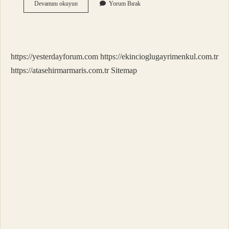
Çıtır
Devamını okuyun
Yorum Bırak
Çıtır
Atıştır
Ne
Demek
https://yesterdayforum.com
https://ekincioglugayrimenkul.com.tr
https://atasehirmarmaris.com.tr
Sitemap