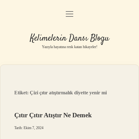
menüyü
Anasayfa
aç
Gizlilik Politikası
Kelimelerin Dansı Blogu
Yasal Uyarı
Yazıyla hayatına renk katan hikayeler!
Hakkımızda
Etiket:
Çizi çıtır atıştırmalık diyette yenir mi
Çıtır Çıtır Atıştır Ne Demek
Tarih: Ekim 7, 2024