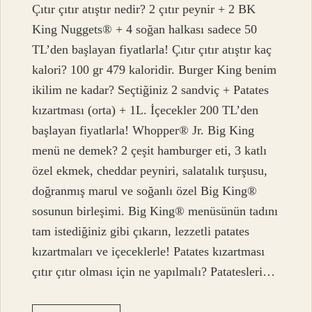
Çıtır çıtır atıştır nedir? 2 çıtır peynir + 2 BK
King Nuggets® + 4 soğan halkası sadece 50
TL’den başlayan fiyatlarla! Çıtır çıtır atıştır kaç
kalori? 100 gr 479 kaloridir. Burger King benim
ikilim ne kadar? Seçtiğiniz 2 sandviç + Patates
kızartması (orta) + 1L. İçecekler 200 TL’den
başlayan fiyatlarla! Whopper® Jr. Big King
menü ne demek? 2 çeşit hamburger eti, 3 katlı
özel ekmek, cheddar peyniri, salatalık turşusu,
doğranmış marul ve soğanlı özel Big King®
sosunun birleşimi. Big King® menüsünün tadını
tam istediğiniz gibi çıkarın, lezzetli patates
kızartmaları ve içeceklerle! Patates kızartması
çıtır çıtır olması için ne yapılmalı? Patatesleri…