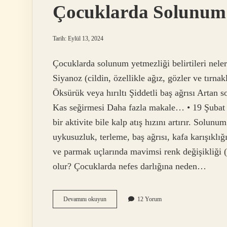
Çocuklarda Solunum Sı
Tarih: Eylül 13, 2024
Çocuklarda solunum yetmezliği belirtileri nelerd
Siyanoz (cildin, özellikle ağız, gözler ve tırnak
Öksürük veya hırıltı Şiddetli baş ağrısı Artan
Kas seğirmesi Daha fazla makale… • 19 Şubat 2
bir aktivite bile kalp atış hızını artırır. Solunu
uykusuzluk, terleme, baş ağrısı, kafa karışıklığı
ve parmak uçlarında mavimsi renk değişikliği 
olur? Çocuklarda nefes darlığına neden…
Çocuklarda
Devamını okuyun
12 Yorum
Solunum
Sıkıntısı
Nasıl