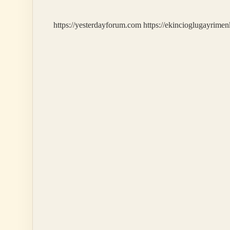
Anlaşılır
https://yesterdayforum.com
https://ekincioglugayrimen